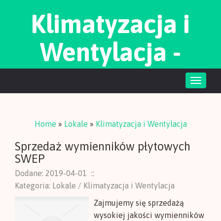
Klimatyzacja i
Wentylacja -
mamo nadchodzę
Toggle
naviga
Home
»
Lokale
»
Klimatyzacja i Wentylacja
Sprzedaż wymienników płytowych
SWEP
Dodane: 2019-04-01
::
Kategoria: Lokale / Klimatyzacja i Wentylacja
Zajmujemy się sprzedażą
wysokiej jakości wymienników