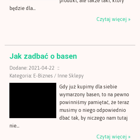
produkt, ale także taki, który
będzie dla...
Czytaj więcej »
Jak zadbać o basen
Dodane: 2021-04-22
::
Kategoria: E-Biznes / Inne Sklepy
Gdy już kupimy dla siebie
wymarzony basen, to na pewno
powinniśmy pamiętać, że teraz
musimy o niego odpowiednio
dbać tak, by niczego nam tutaj
nie...
Czytaj więcej »