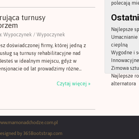
polecają mi
Ostatni
rująca turnusy
morzem
Najlepsze s
a: Wypoczynek / Wypoczynek
Umacnianie
cieplną
sz doświadczonej firmy, której jedną z
Wygodne i s
usług są turnusy rehabilitacyjne nad
Innowacyjne 
esteś w idealnym miejscu, gdyż w
Zimowa sztu
nsjonacie od lat prowadzimy różne...
Najlepsze r
Czytaj więcej »
alternatora
 www.mamonadchodze.com.pl
esigned by 365Bootstrap.com