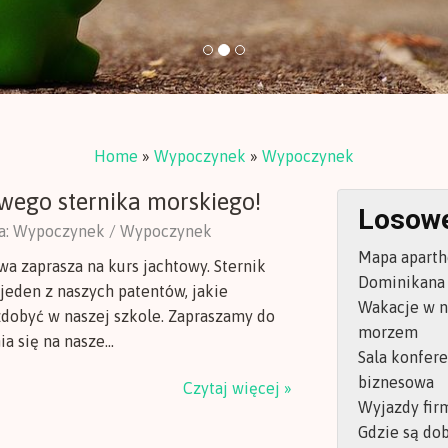
Home
»
Wypoczynek
»
Wypoczynek
owego sternika morskiego!
Losowe
ia: Wypoczynek / Wypoczynek
Mapa aparth
a zaprasza na kurs jachtowy. Sternik
Dominikana 
jeden z naszych patentów, jakie
Wakacje w n
dobyć w naszej szkole. Zapraszamy do
morzem
a się na nasze...
Sala konfer
biznesowa
Czytaj więcej »
Wyjazdy fir
Gdzie są dob