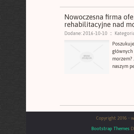
Nowoczesna firma ofe
rehabilitacyjne nad 
Dodane: 2016-10-10
::
Kategori
Poszukuje
głównych 
morzem? J
naszym pe
Copyright 2016 -
Bootstrap Themes
D