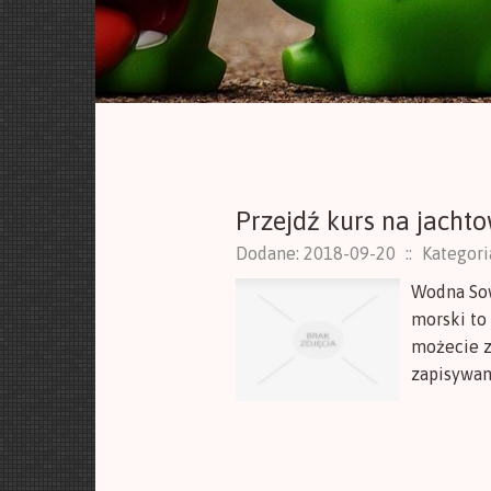
Przejdź kurs na jacht
Dodane: 2018-09-20
::
Kategor
Wodna Sow
morski to 
możecie z
zapisywani