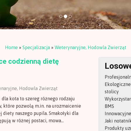
Home
»
Specjalizacja
»
Weterynaryjne, Hodowla Zwierząt
ce codzienną dietę
Losowe
Profesjonal
Ekologiczne
rynaryjne, Hodowla Zwierząt
stolicy
 dla kota to szereg różnego rodzaju
Wykorzystan
, które pozwolą m.in. na urozmaicenie
BMS
j diety naszego pupila. Smakołyki dla
Innowacyjne
pują w różnej postaci, mowa...
Jaki notatni
Produkty uz