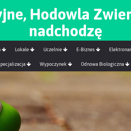
jne, Hodowla Zwie
nadchodzę
a
Lokale
Uczelnie
E-Biznes
Elektrona
Specjalizacja
Wypoczynek
Odnowa Biologiczna