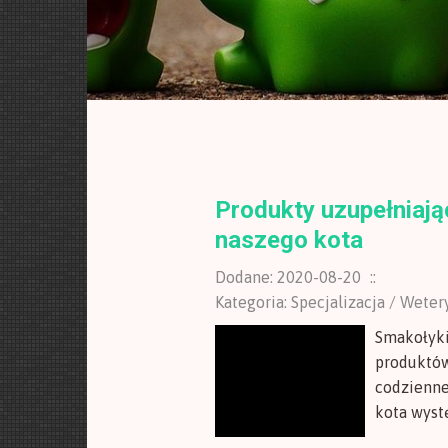
Produkty uzupełniają
naszego kota
Dodane: 2020-08-20
::
Kategoria: Specjalizacja / Wete
Smakołyki
produktów
codzienne
kota wystę