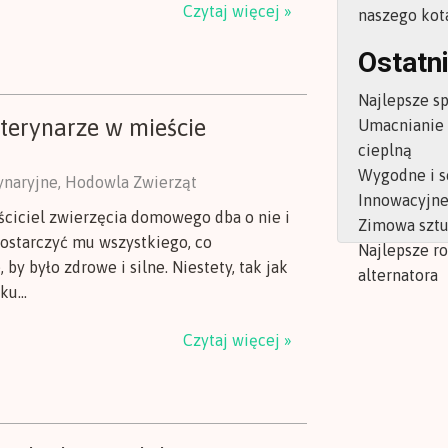
Czytaj więcej »
naszego kot
Ostatni
Najlepsze s
weterynarze w mieście
Umacnianie
cieplną
Wygodne i s
rynaryjne, Hodowla Zwierząt
Innowacyjne 
ściciel zwierzęcia domowego dba o nie i
Zimowa sztu
dostarczyć mu wszystkiego, co
Najlepsze r
 by było zdrowe i silne. Niestety, tak jak
alternatora
u...
Czytaj więcej »