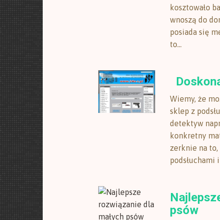
kosztowało ba
wnoszą do dom
posiada się me
to...
Doskonał
Wiemy, że moż
sklep z podsłu
detektyw napr
konkretny mat
zerknie na to,
podsłuchami i 
Najlepsz
psów