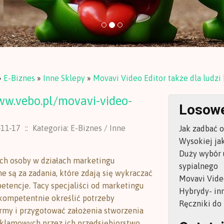
»
E-Biznes
»
Inne Sklepy
»
Movavi Video Editor także dla ludzi
ww.vebo.pl/movavi-video-
Losowe
-11-17
::
Kategoria: E-Biznes / Inne
Jak zadbać 
Wysokiej ja
Duży wybór 
ch osoby w działach marketingu
sypialnego
e są za zadania, które zdają się wykraczać
Movavi Video
etencje. Tacy specjaliści od marketingu
Hybrydy- in
kompetentnie określić potrzeby
Ręczniki do
rmy i przygotować założenia stworzenia
klamowych przez ich przedsiębiorstwo.