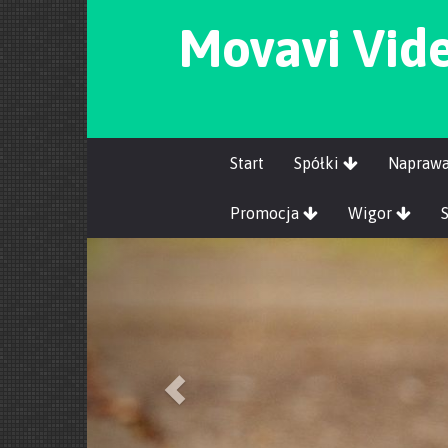
Movavi Vide
Start
Spółki
Napraw
Promocja
Wigor