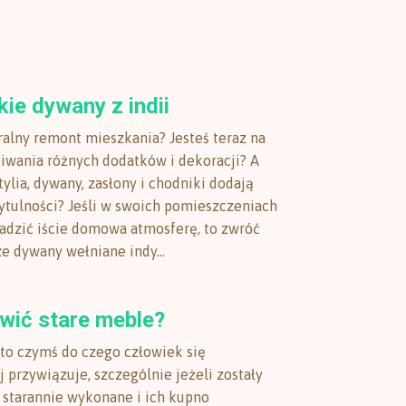
ie dywany z indii
ralny remont mieszkania? Jesteś teraz na
iwania różnych dodatków i dekoracji? A
tylia, dywany, zasłony i chodniki dodają
tulności? Jeśli w swoich pomieszczeniach
dzić iście domowa atmosferę, to zwróć
e dywany wełniane indy...
wić stare meble?
to czymś do czego człowiek się
 przywiązuje, szczególnie jeżeli zostały
starannie wykonane i ich kupno