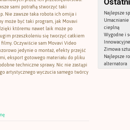
Ostatni
wsze sami potrafią stworzyć taki
Najlepsze s
p. Nie zawsze taka robota ich omija i
Umacnianie
 może być taki program, jak Movavi
cieplną
 dzięki któremu nawet laik może po
Wygodne i s
gim przeszkoleniu się tworzyć całkiem
Innowacyjne 
i filmy. Oczywiście sam Movavi Video
Zimowa sztu
wzorowo jedynie o montaż, efekty przejść
Najlepsze r
mi, eksport gotowego materiału do pliku
alternatora
odobne techniczne sprawy. Nic nie zastąpi
go artystycznego wyczucia samego twórcy
onę