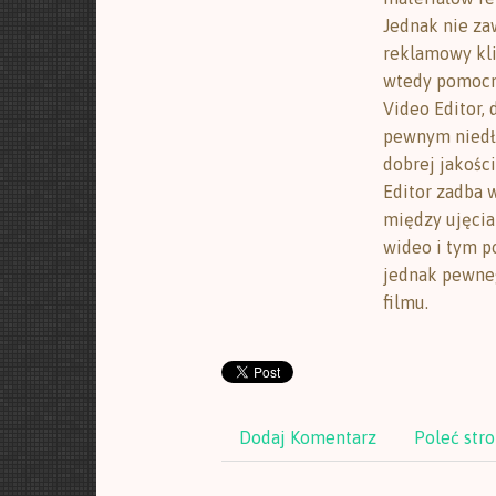
Jednak nie za
reklamowy kli
wtedy pomocny
Video Editor,
pewnym niedłu
dobrej jakośc
Editor zadba 
między ujęcia
wideo i tym p
jednak pewne
filmu.
Dodaj Komentarz
Poleć str