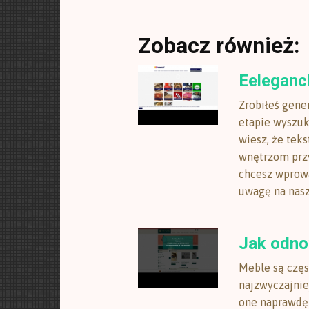
Zobacz również:
Eeleganck
Zrobiłeś gene
etapie wyszuk
wiesz, że teks
wnętrzom przy
chcesz wprowa
uwagę na nasz
Jak odno
Meble są częs
najzwyczajniej
one naprawdę 