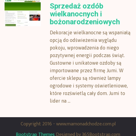
Sprzedaż ozdób
wielkanocnych i
bożonarodzeniowych
Dekoracje wielkanocne są wspaniałą
opcją do odświeżenia wyglądu
pokoju, wprowadzenia do niego
pozytywnej energii podczas świąt.
Gustowne i unikatowe ozdoby są
importowane przez firmę Jumi. W
ofercie sklepu są również lampy
ogrodowe i systemy oświetleniowe,
które rozświetlą cały dom. Jumi to
lider na ...
Copyright 2016 - www.mamonadchodze.com.pl
Bootstrap Themes
Designed by 365Bootstrap.com