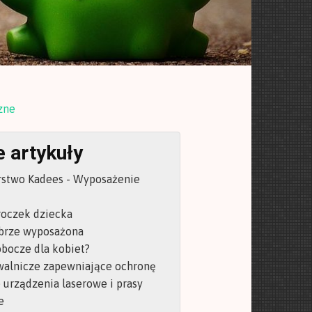
zne
 artykuły
rstwo Kadees - Wyposażenie
roczek dziecka
obrze wyposażona
obocze dla kobiet?
walnicze zapewniające ochronę
urządzenia laserowe i prasy
e