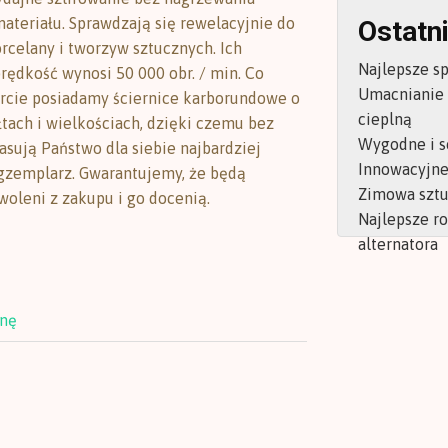
ateriału. Sprawdzają się rewelacyjnie do
Ostatni
orcelany i tworzyw sztucznych. Ich
Najlepsze s
ędkość wynosi 50 000 obr. / min. Co
Umacnianie
ercie posiadamy ściernice karborundowe o
cieplną
łtach i wielkościach, dzięki czemu bez
Wygodne i s
sują Państwo dla siebie najbardziej
Innowacyjne 
gzemplarz. Gwarantujemy, że będą
Zimowa sztu
oleni z zakupu i go docenią.
Najlepsze r
alternatora
onę