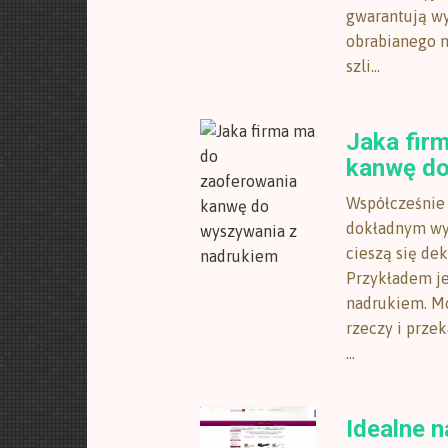
gwarantują wy
obrabianego m
szli...
Jaka fir
kanwę do
Współcześnie 
dokładnym w
cieszą się de
Przykładem je
nadrukiem. M
rzeczy i prze
...
Idealne 