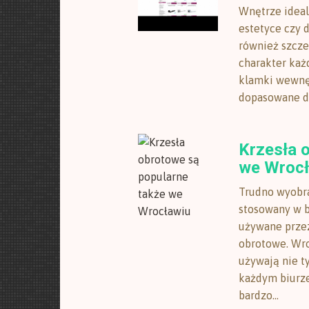
Wnętrze ideal
estetyce czy 
również szcze
charakter każ
klamki wewnęt
dopasowane do 
Krzesła 
we Wrocł
Trudno wyobra
stosowany w b
używane przez
obrotowe. Wro
używają nie ty
każdym biurz
bardzo...