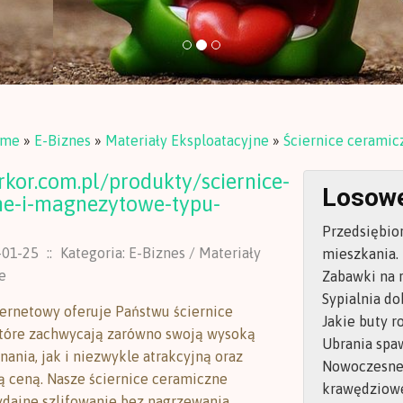
me
»
E-Biznes
»
Materiały Eksploatacyjne
»
Ściernice ceramic
erkor.com.pl/produkty/sciernice-
Losowe
ne-i-magnezytowe-typu-
Przedsiębio
-01-25
::
Kategoria: E-Biznes / Materiały
mieszkania.
e
Zabawki na 
Sypialnia d
ternetowy oferuje Państwu ściernice
Jakie buty r
które zachwycają zarówno swoją wysoką
Ubrania spa
ania, jak i niezwykle atrakcyjną oraz
Nowoczesne 
 ceną. Nasze ściernice ceramiczne
krawędziow
dajne szlifowanie bez nagrzewania