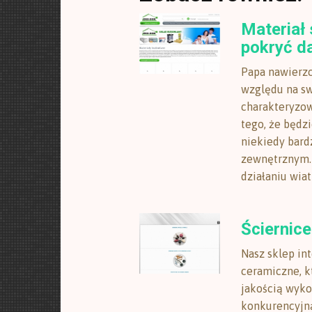
Materiał
pokryć d
Papa nawierzc
względu na s
charakteryzow
tego, że będz
niekiedy bar
zewnętrznym.
działaniu wiatru
Ściernic
Nasz sklep in
ceramiczne, 
jakością wykon
konkurencyjną