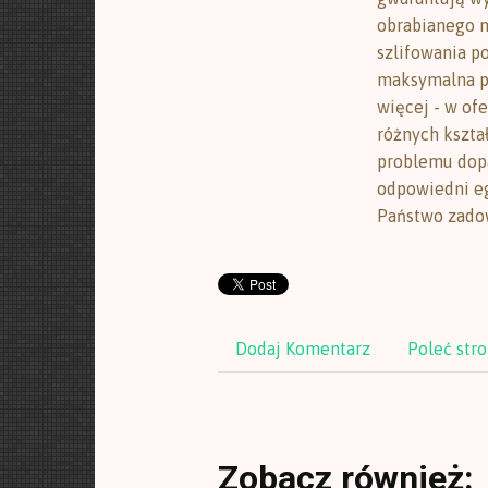
obrabianego m
szlifowania p
maksymalna pr
więcej - w of
różnych kszta
problemu dopa
odpowiedni e
Państwo zadow
Dodaj Komentarz
Poleć str
Zobacz również: