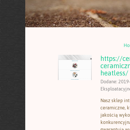
Ho
https://c
ceramicz
heatless/
Dodane: 2019
Eksploatacyjn
Nasz sklep in
ceramiczne, 
jakością wykon
konkurencyjną
gwarantują wy