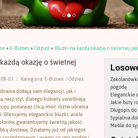
me
»
E-Biznes
»
Odzież
»
Bluzki na każdą okazję o świetnej jak
 każdą okazję o świetnej
Losowe
-08-03
::
Kategoria: E-Biznes / Odzież
Zakolanówki
pogodę
brania dodają nam elegancji, jak i
Eleganckie s
 nasz styl, dlatego kobiety uwielbiają
Jakie buty r
kupy, ponieważ chcą mieć różne ubrania
Długopis do
ń. Oferujemy eleganckie bluzki, wiele
Sypialnia d
olorów, gwarantujemy świetną jakość
Meble do syp
ybką dostawę. Działamy już od jakiegoś
u sprzedażowym i wiemy co jest modne i