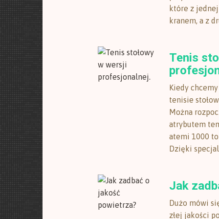
które z jedne
kranem, a z d
Tenis sto
profesjon
Kiedy chcemy 
tenisie stoło
Można rozpocz
atrybutem teni
atemi 1000 to
Dzięki specjal
Jak zadb
Dużo mówi się
złej jakości 