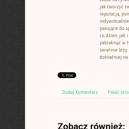
jak tworzyć ś
reputacją, po
indywidualnie
pasujące do sp
co dzień, jak 
zabraknąć w t
świetnie leży.
dokładniej na 
Dodaj Komentarz
Poleć str
Zobacz również: