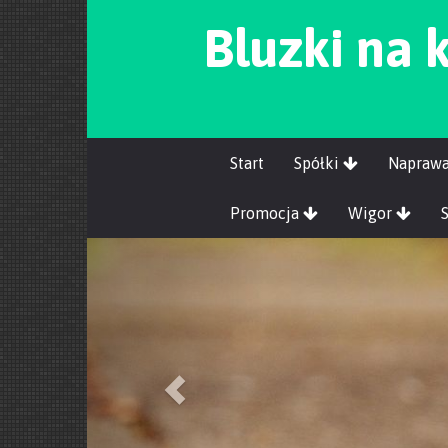
Bluzki na 
Start
Spółki
Napraw
Promocja
Wigor