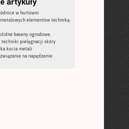
e artykuły
pódnice w hurtowni
 metalowych elementów techniką
olidne baseny ogrodowe.
techniki pielęgnacji skóry
ka kucia metali
ozwiązanie na napędzenie