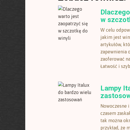
Dlaczego 
w szczotk
W celu odpowi
jakim jest wi
artykułów, kt
zapewnienia o
zaoferować na
Łatwość i szyb
Lampy Ita
zastoso
Nowoczesne i 
czasem zaskak
tak można okr
przykład, że 