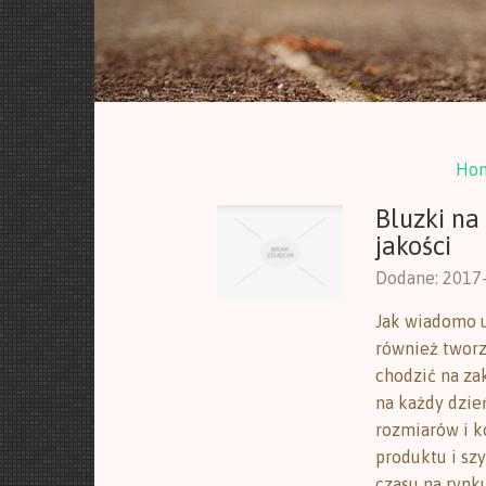
Ho
Bluzki na
jakości
Dodane: 2017
Jak wiadomo u
również tworzą
chodzić na za
na każdy dzie
rozmiarów i k
produktu i sz
czasu na rynk