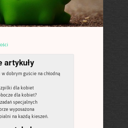
ości
 artykuły
 w dobrym guście na chłodną
zpilki dla kobiet
obocze dla kobiet?
 zadań specjalnych
obrze wyposażona
ialni na każdą kieszeń.