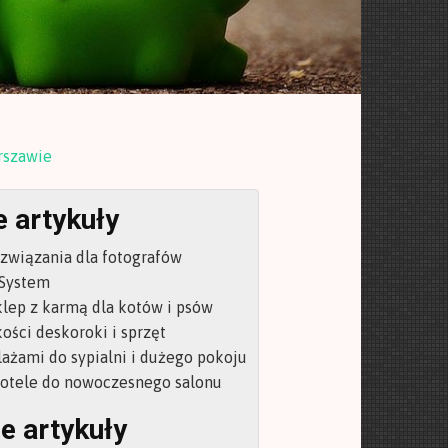
rszawie
 artykuły
ozwiązania dla fotografów
System
klep z karmą dla kotów i psów
ości deskoroki i sprzęt
lażami do sypialni i dużego pokoju
fotele do nowoczesnego salonu
e artykuły