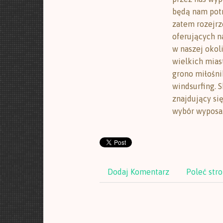
będą nam pot
zatem rozejrze
oferujących n
w naszej okoli
wielkich mias
grono miłośnik
windsurfing. 
znajdujący si
wybór wyposa
Dodaj Komentarz
Poleć str