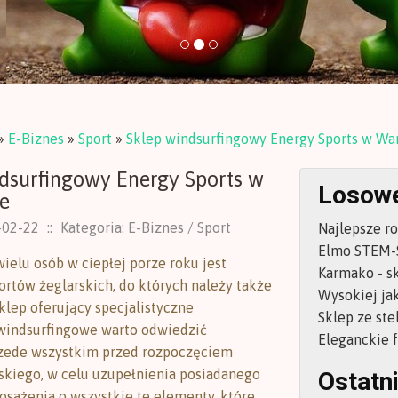
»
E-Biznes
»
Sport
»
Sklep windsurfingowy Energy Sports w Wa
dsurfingowy Energy Sports w
Losowe
e
-02-22
::
Kategoria: E-Biznes / Sport
Najlepsze r
Elmo STEM-
ielu osób w ciepłej porze roku jest
Karmako - s
ortów żeglarskich, do których należy także
Wysokiej jak
klep oferujący specjalistyczne
Sklep ze ste
windsurfingowe warto odwiedzić
Eleganckie 
rzede wszystkim przed rozpoczęciem
skiego, w celu uzupełnienia posiadanego
Ostatni
osażenia o wszystkie te elementy, które