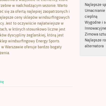
Najlepsze s
rzebne w nadchodzącym sezonie. Warto
Umacnianie
ć się za ofertą najlepiej zaopatrzonych i
cieplną
ajlepsze ceny sklepów windsurfingowych
Wygodne i s
cy. Jest to oczywiście najłatwiejsze w
Innowacyjne 
tach, w których stosunkowo liczne jest
Zimowa sztu
ów dyscypliny żeglarskiej, którą jest
Najlepsze r
Sklep windsurfingowy Energy Sports
alternatora
ę w Warszawie oferuje bardzo bogaty
żenia.
onę