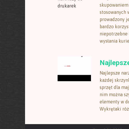
skupowaniem 
stosowanych w
prowadzony je
bardzo korzys
niepotrzebne 
wysłania kurier
Najlepsz
Najlepsze nar
każdej skrzyn
sprzęt dla ma
nim można szy
elementy w do
Wykrętaki róż