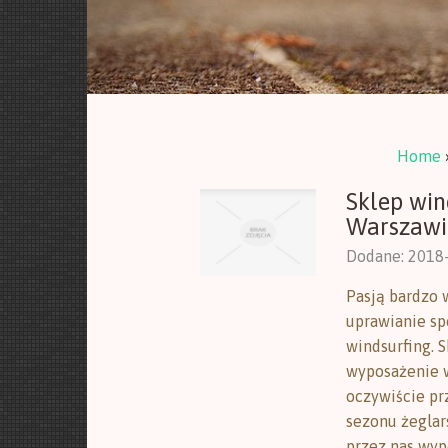
Home
Sklep win
Warszawi
Dodane: 2018
Pasją bardzo w
uprawianie sp
windsurfing. S
wyposażenie 
oczywiście p
sezonu żeglar
przez nas wyp