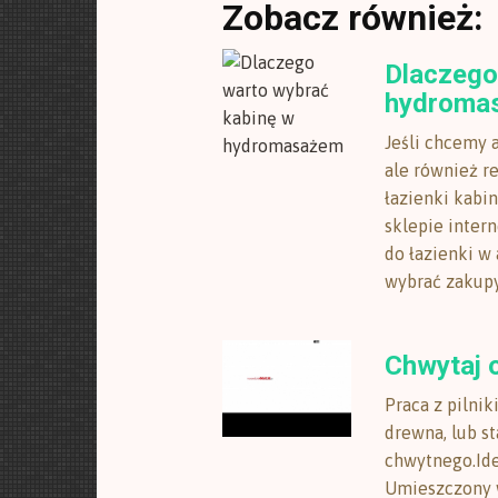
Zobacz również:
Dlaczego
hydroma
Jeśli chcemy 
ale również r
łazienki kabi
sklepie inter
do łazienki w 
wybrać zakupy 
Chwytaj 
Praca z pilni
drewna, lub s
chwytnego.Ide
Umieszczony w