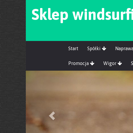
Sklep windsur
Start
Spółki
Napraw
Promocja
Wigor