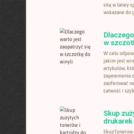
siłą w łatwy 
wskazane do p
Dlaczego 
w szczotk
W celu odpowi
jakim jest wi
artykułów, kt
zapewnienia o
zaoferować na
Łatwość i szyb
Skup zuży
drukarek
SkupTonerow.n