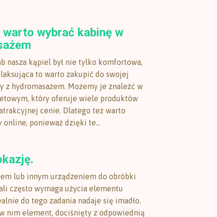
 warto wybrać kabinę w
sażem
ab nasza kąpiel był nie tylko komfortowa,
elaksująca to warto zakupić do swojej
ny z hydromasażem. Możemy je znaleźć w
netowym, który oferuje wiele produktów
atrakcyjnej cenie. Dlatego też warto
online, ponieważ dzięki te...
okazję.
kiem lub innym urządzeniem do obróbki
tali często wymaga użycia elementu
alnie do tego zadania nadaje się imadło.
 nim element, dociśnięty z odpowiednią