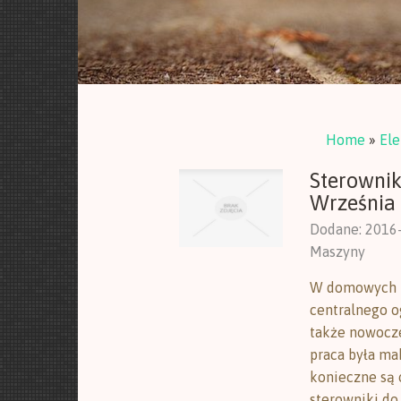
Home
»
Ele
Sterownik
Września
Dodane: 2016
Maszyny
W domowych i 
centralnego o
także nowocze
praca była ma
konieczne są
sterowniki do