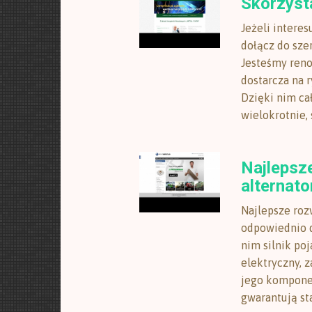
Skorzyst
Jeżeli interes
dołącz do szer
Jesteśmy reno
dostarcza na 
Dzięki nim ca
wielokrotnie, s
Najlepsz
alternato
Najlepsze roz
odpowiednio d
nim silnik po
elektryczny, 
jego komponen
gwarantują sta