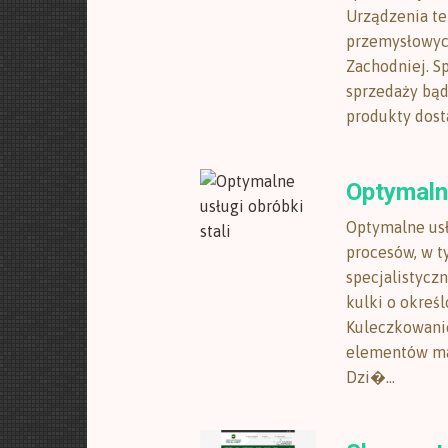
Urządzenia te
przemysłowych
Zachodniej. S
sprzedaży bą
produkty dosta
Optymalne
Optymalne usł
procesów, w t
specjalistycz
kulki o okreś
Kuleczkowanie
elementów mas
Dzi�...