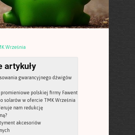
MK Września
 artykuły
isowania gwarancyjnego dźwigów
 promieniowe polskiej firmy Fawent
do solarów w ofercie TMK Września
feruje nam redukcję
ną?
rtyment akcesoriów
nych