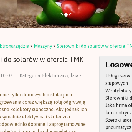
ktronarzędzia
»
Maszyny
»
Sterowniki do solarów w ofercie T
i do solarów w ofercie TMK
Losowe
-10-07
::
Kategoria: Elektronarzędzia /
Usługi serw
słupowych
Wentylatory
nie tylko domowych instalacjach
Sterowniki 
grzewania coraz większą rolę odgrywają
Jaka firma o
sne kolektory słoneczne. Aby jednak ich
koncentrycz
ksymalnie efektywna i skuteczna
Szeroki aso
 odpowiednio dobrane i zaprogramowane
pneumatycz
 solarów, które będą odpowiadały za