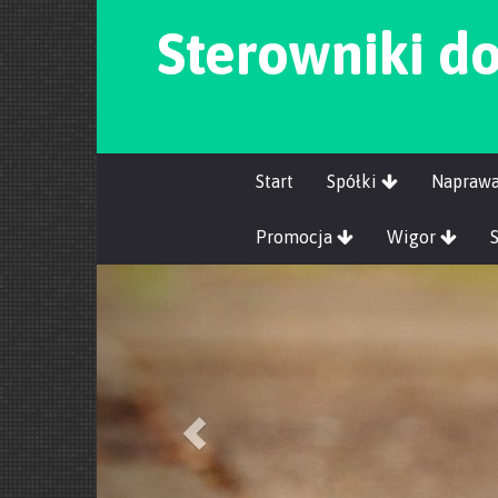
Sterowniki d
Start
Spółki
Napraw
Promocja
Wigor