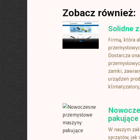
Zobacz również:
Solidne 
Firmą, która 
przemysłowych
Dostarcza on
przemysłowych
zamki, zawiasy
urządzeń prod
klimatyzatory,
Nowocze
pakujące
W naszym zakł
sprzętów, jak