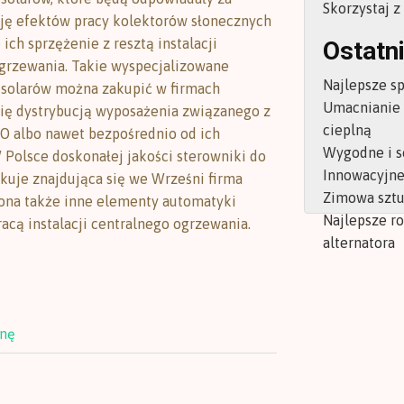
Skorzystaj 
ję efektów pracy kolektorów słonecznych
ich sprzężenie z resztą instalacji
Ostatni
grzewania. Takie wyspecjalizowane
Najlepsze s
 solarów można zakupić w firmach
Umacnianie
ię dystrybucją wyposażenia związanego z
cieplną
CO albo nawet bezpośrednio od ich
Wygodne i s
 Polsce doskonałej jakości sterowniki do
Innowacyjne 
kuje znajdująca się we Wrześni firma
Zimowa sztu
ona także inne elementy automatyki
Najlepsze r
racą instalacji centralnego ogrzewania.
alternatora
onę