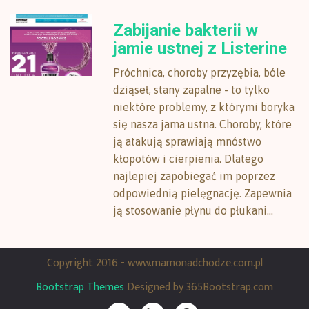
Zabijanie bakterii w
jamie ustnej z Listerine
Próchnica, choroby przyzębia, bóle
dziąseł, stany zapalne - to tylko
niektóre problemy, z którymi boryka
się nasza jama ustna. Choroby, które
ją atakują sprawiają mnóstwo
kłopotów i cierpienia. Dlatego
najlepiej zapobiegać im poprzez
odpowiednią pielęgnację. Zapewnia
ją stosowanie płynu do płukani...
Copyright 2016 - www.mamonadchodze.com.pl
Bootstrap Themes
Designed by 365Bootstrap.com