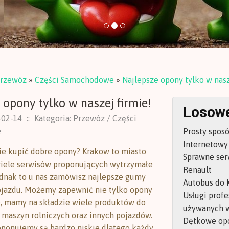
rzewóz
»
Części Samochodowe
»
Najlepsze opony tylko w nasz
 opony tylko w naszej firmie!
Losowe
-02-14
::
Kategoria: Przewóz / Części
e
Prosty sposó
Internetowy
ie kupić dobre opony? Krakow to miasto
Sprawne ser
wiele serwisów proponujących wytrzymałe
Renault
dnak to u nas zamówisz najlepsze gumy
Autobus do K
jazdu. Możemy zapewnić nie tylko opony
Usługi prof
 mamy na składzie wiele produktów do
używanych w
 maszyn rolniczych oraz innych pojazdów.
Dętkowe opo
oponujemy są bardzo niskie dlatego każdy