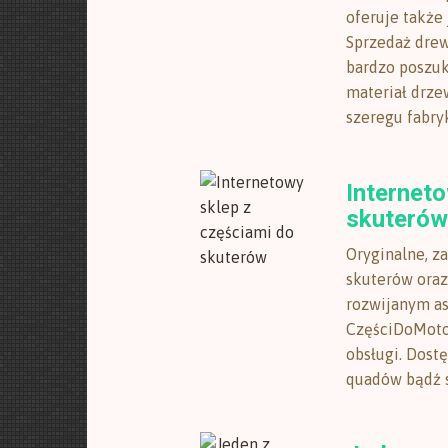
oferuje także 
Sprzedaż drewn
bardzo poszu
materiał drze
szeregu fabryk
Interneto
skuterów
Oryginalne, z
skuterów oraz
rozwijanym a
CzęściDoMotoc
obsługi. Dost
quadów bądź s