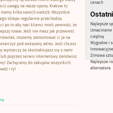
cenach
cić uwagę na nasze opony. Krakow to
 mamy kilka swoich siedzib. Wszystkie
Ostatni
ego sklepu regularnie przechodzą
Najlepsze s
ci po to aby nasi klienci mieli pewność, że
Umacnianie
epszy towar. Jeśli nie masz jak przewieść
cieplną
amówiłeś, możemy zamontować ci je na
Wygodne i s
ostarczyć pod wskazany adres. Jeśli chcesz
Innowacyjne 
 wystarczy że skontaktujesz się z nami
Zimowa sztu
, lub poprzez serwis internetowy zamówisz
Najlepsze r
ony! Zachęcamy do zakupów wszystkich
alternatora
wdź i ty!
onę