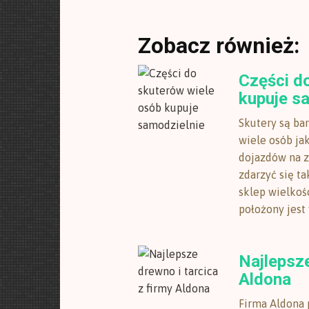
Zobacz również:
Części d
kupuje s
Skutery są ba
wiele osób ja
dojazdów na z
zdarzyć się ta
sklep wielkoś
położony jest 
Najlepsze
Aldona
Firma Aldona 