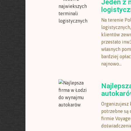
Jeden z n
logistyc
Na terenie Po
logistycznyc
klientów zewn
przestało in
własnych pom
bardziej opła
najnowo...
Najlepsz
autokar
Organizujesz 
potrzebne są 
firmie Voyage
doświadczenie