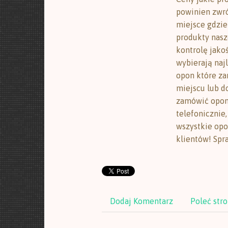
powinien zwró
miejsce gdzie
produkty nasz
kontrolę jakoś
wybierają najl
opon które z
miejscu lub d
zamówić opony
telefonicznie
wszystkie op
klientów! Spra
Dodaj Komentarz
Poleć str