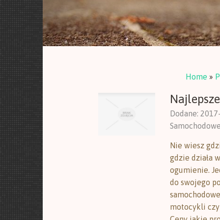
Home
»
P
Najlepsze
Dodane: 2017
Samochodow
Nie wiesz gdz
gdzie działa 
ogumienie. Je
do swojego po
samochodowe,
motocykli czy
Ceny jakie pr