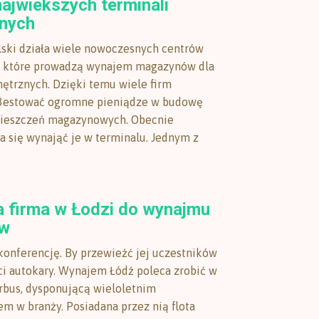
ajwiekszych terminali
znych
lski działa wiele nowoczesnych centrów
h, które prowadzą wynajem magazynów dla
ętrznych. Dzięki temu wiele firm
w3estować ogromne pieniądze w budowę
ieszczeń magazynowych. Obecnie
ca się wynająć je w terminalu. Jednym z
a firma w Łodzi do wynajmu
ów
konferencję. By przewieźć jej uczestników
ci autokary. Wynajem Łódź poleca zrobić w
rbus, dysponującą wieloletnim
m w branży. Posiadana przez nią flota