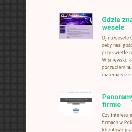
Gdzie zna
wesele
Dj na wesele 
żeby nasi gośc
przy świetle r
Wiśniewski, k
poczuciem hum
matematykiem 
Panoramy 
firmie
Czy interesuj
firmach w Pol
klientów i pr