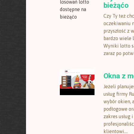
bieżąćo
Czy Ty też ch
oczekiwaniu n
przyszłość z 
bardzo wiele l
Wyniki lotto 
zaraz po potwi
Okna z 
Jeżeli planuj
usług firmy R
wybór okien, a
podłogowe ora
zakres usług 
profesjonaliś
klientowi....