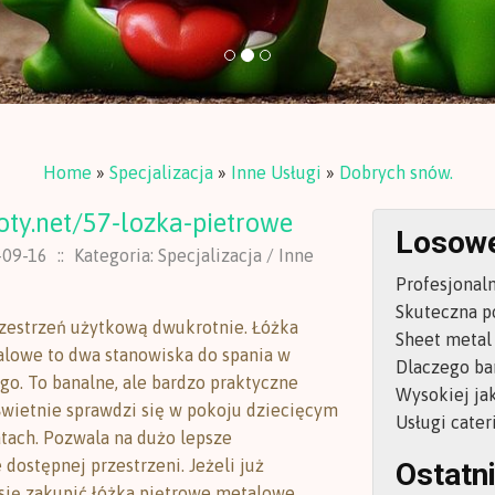
Home
»
Specjalizacja
»
Inne Usługi
»
Dobrych snów.
roty.net/57-lozka-pietrowe
Losowe
-09-16
::
Kategoria: Specjalizacja / Inne
Profesjonal
Skuteczna p
zestrzeń użytkową dwukrotnie. Łóżka
Sheet metal 
lowe to dwa stanowiska do spania w
Dlaczego ba
go. To banalne, ale bardzo praktyczne
Wysokiej ja
Świetnie sprawdzi się w pokoju dziecięcym
Usługi cate
atach. Pozwala na dużo lepsze
dostępnej przestrzeni. Jeżeli już
Ostatni
ię zakupić łóżka piętrowe metalowe,