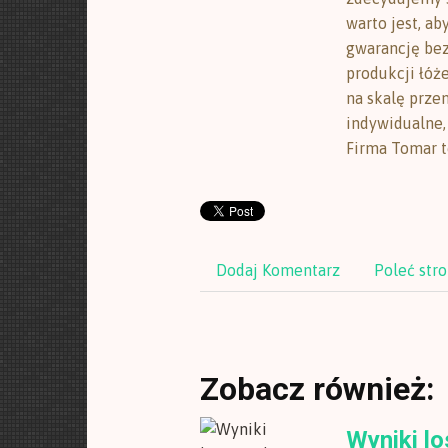
warto jest, ab
gwarancję bez
produkcji łóż
na skalę prze
indywidualne,
Firma Tomar t
Dodaj Komentarz
Poleć str
Zobacz również:
Wyniki l