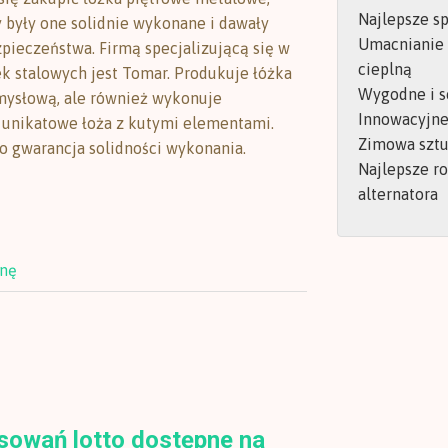
Najlepsze s
y były one solidnie wykonane i dawały
Umacnianie
pieczeństwa. Firmą specjalizującą się w
cieplną
ek stalowych jest Tomar. Produkuje łóżka
Wygodne i s
mysłową, ale również wykonuje
Innowacyjne 
 unikatowe łoża z kutymi elementami.
Zimowa sztu
o gwarancja solidności wykonania.
Najlepsze r
alternatora
onę
osowań lotto dostępne na