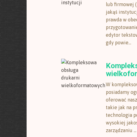
lub firmowej 
jakąś instytuc
prawda w obe
przygotowanie
edytor tekstow
gdy powie...
Kompleks
wielkofo
W kompleksow
posiadamy ogr
oferować nasz
takie jak na p
technologia p
wysokiej jako
zarządzaniu ...