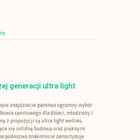
onę
j generacji ultra light
epie znajdziecie państwo ogromny wybór
obuwia sportowego dla dzieci, młodzieży i
ną z propozycji są ultra light wellies,
ące się solidną budową oraz pięknymi
uba podeszwa znakomicie zamortyzuje