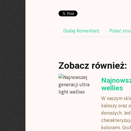
Dodaj Komentarz
Poleć str
Zobacz również:
Najnowsze
wellies
W naszym skl
kaloszy oraz 
dorosłych. Jed
charakteryzuj
kolorami. Gr