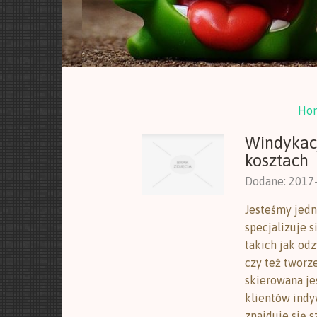
Ho
Windykacj
kosztach
Dodane: 2017
Jesteśmy jedn
specjalizuje 
takich jak od
czy też tworze
skierowana jes
klientów indy
znajduje się s