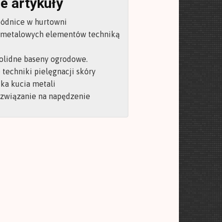
e artykuły
pódnice w hurtowni
 metalowych elementów techniką
olidne baseny ogrodowe.
techniki pielęgnacji skóry
ka kucia metali
ozwiązanie na napędzenie