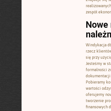
realizowanych
zespół ekonom
Nowe 
należ
Windykacja dł
rzecz klientó
się przy użyc
Jesteśmy w st
formalności z
dokumentacji 
Pobieramy kon
wartości odzy
oferujemy now
tworzenie pro
finansowych d