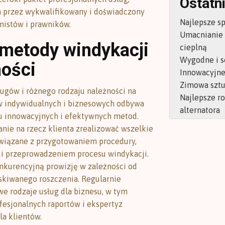
Ostatni
 przez wykwalifikowany i doświadczony
Najlepsze s
istów i prawników.
Umacnianie
metody windykacji
cieplną
Wygodne i s
ności
Innowacyjne 
Zimowa sztu
ugów i różnego rodzaju należności na
Najlepsze r
w indywidualnych i biznesowych odbywa
alternatora
iu innowacyjnych i efektywnych metod.
anie na rzecz klienta zrealizować wszelkie
wiązane z przygotowaniem procedury,
i przeprowadzeniem procesu windykacji.
kurencyjną prowizję w zależności od
skiwanego roszczenia. Regularnie
e rodzaje usług dla biznesu, w tym
fesjonalnych raportów i ekspertyz
la klientów.