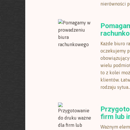
nierówności po
Pomagamy
rachunk
Każde biuro r
oczekujemy pr
obowiązujący
wielu podmio
to z kolei mo
klientów. Ła
rodzaju sytua..
Przygoto
firm lub i
Ważnym eleme