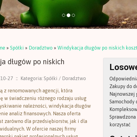
me
»
Spółki
»
Doradztwo
»
Windykacja długów po niskich kosz
a długów po niskich
Losowe
-10-27
::
Kategoria: Spółki / Doradztwo
Odpowiednia 
Zakupy do 
ą z renomowanych agencji, która
Najnowszej g
się w świadczeniu różnego rodzaju usług
Samochody d
zyskiwanie należności, windykacja długów
Kompleksowe
nie analiz finansowych. Nasza oferta
Sprawdzona k
t zarówno dla przedsiębiorstw, jak i dla
korzystać
widualnych. W ofercie naszej firmy
zeroki pakiet profesjonalnych usług,