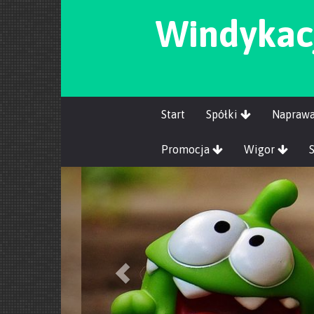
Windykacj
Start
Spółki
Napraw
Promocja
Wigor