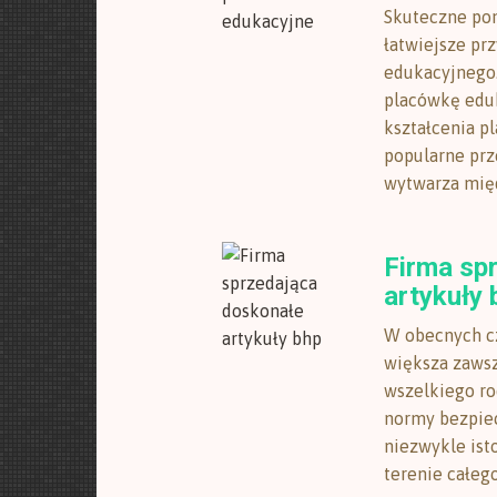
Skuteczne po
łatwiejsze pr
edukacyjnego.
placówkę edu
kształcenia p
popularne pr
wytwarza międ
Firma sp
artykuły 
W obecnych cz
większa zawsz
wszelkiego ro
normy bezpiec
niezwykle ist
terenie całego