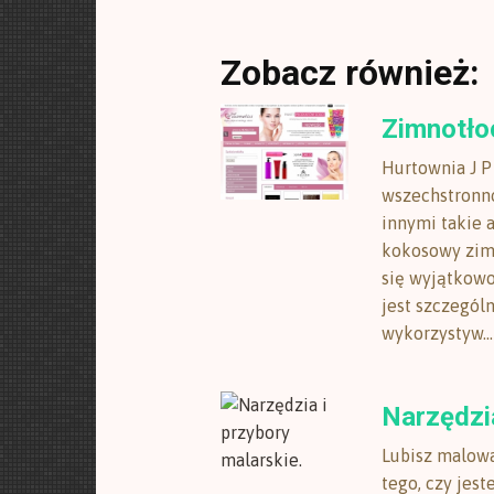
Zobacz również:
Zimnotło
Hurtownia J P
wszechstronno
innymi takie a
kokosowy zimn
się wyjątkowo
jest szczegól
wykorzystyw...
Narzędzia
Lubisz malowa
tego, czy jest