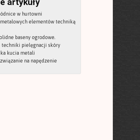
e artykuły
pódnice w hurtowni
 metalowych elementów techniką
olidne baseny ogrodowe.
techniki pielęgnacji skóry
ka kucia metali
ozwiązanie na napędzenie