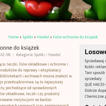
Home
»
Spółki
»
Handel
»
Folie ochronne do książek
ronne do książek
Losowe
-02-08
::
Kategoria: Spółki / Handel
Sprzedawaj i
ce, teczki, folie okładkowe i ochronne i
Kubki rekla
produktów do naprawy i eksploatacji
Tani sposób 
bibliotekach i archiwach można znaleźć w
sprzedaży
go przedsiębiorstwa. są to najwyższej
QUÉ HACES 
kty, pochodzące od sprawdzonych
Dobrze dopa
lie okładkowe, teczki czy produkty
Chemiczne p
erowane instytucjom na bardzo
 warunkach cenowych przy zamówieniach