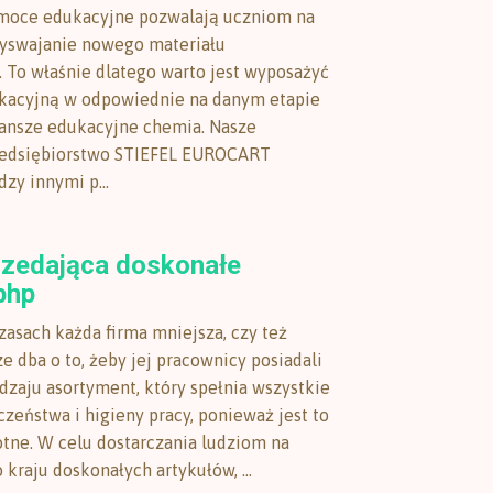
moce edukacyjne pozwalają uczniom na
zyswajanie nowego materiału
 To właśnie dlatego warto jest wyposażyć
kacyjną w odpowiednie na danym etapie
lansze edukacyjne chemia. Nasze
zedsiębiorstwo STIEFEL EUROCART
zy innymi p...
rzedająca doskonałe
bhp
asach każda firma mniejsza, czy też
e dba o to, żeby jej pracownicy posiadali
dzaju asortyment, który spełnia wszystkie
zeństwa i higieny pracy, ponieważ jest to
otne. W celu dostarczania ludziom na
 kraju doskonałych artykułów, ...