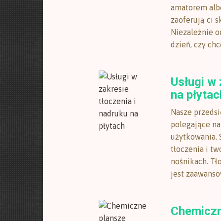
amatorem alb
zaoferują ci s
Niezależnie od
dzień, czy chc
Usługi w 
na płytac
Nasze przedsi
polegające na
użytkowania. 
tłoczenia i t
nośnikach. Tł
jest zaawanso
Chemiczn