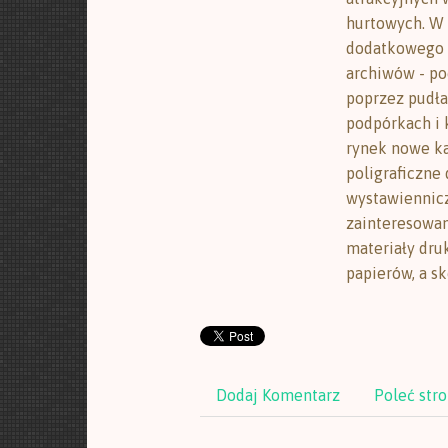
hurtowych. W 
dodatkowego s
archiwów - po
poprzez pudła
podpórkach i 
rynek nowe ka
poligraficzne
wystawiennicz
zainteresowan
materiały dru
papierów, a s
Dodaj Komentarz
Poleć str