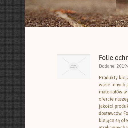
Folie och
Dodane: 2019
Produkty kleją
wiele innych 
materiałów w 
ofercie nasze
jakości produ
dostawców. Fo
klejące są of
atrakcyjnych