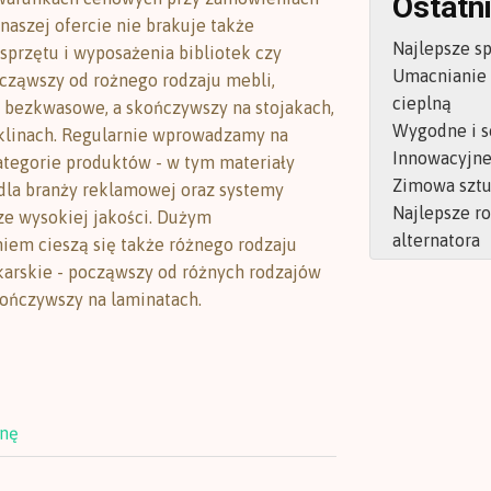
Ostatni
naszej ofercie nie brakuje także
Najlepsze s
przętu i wyposażenia bibliotek czy
Umacnianie
cząwszy od rożnego rodzaju mebli,
cieplną
 bezkwasowe, a skończywszy na stojakach,
Wygodne i s
klinach. Regularnie wprowadzamy na
Innowacyjne 
tegorie produktów - w tym materiały
Zimowa sztu
 dla branży reklamowej oraz systemy
Najlepsze r
e wysokiej jakości. Dużym
alternatora
iem cieszą się także różnego rodzaju
karskie - począwszy od różnych rodzajów
kończywszy na laminatach.
onę