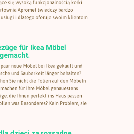
ące się wysoką funkcjonalnością kołki
urtownia Apromet świadczy bardzo
sługi i dlatego oferuje swoim klientom
ezüge für Ikea Möbel
gemacht.
 paar neue Möbel bei Ikea gekauft und
rische und Sauberkeit länger behalten?
hen Sie nicht die Folien auf den Möbeln
r machen für Ihre Möbel genauestens
ge, die Ihnen perfekt ins Haus passen
ollen was Besonderes? Kein Problem, sie
dla dzieci za rozsądne