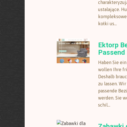
charakteryzuj
ustalające. H
kompleksowe u
kołki us...
Ektorp B
Passend 
Haben Sie ein
wollen Ihre f
Deshalb brauc
zu lassen. Wi
passende Bezü
werden. Sie w
schil...
Zabawki 