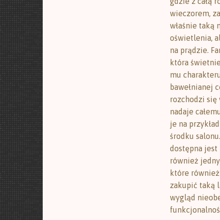
gdzie z całą 
wieczorem, za
właśnie taką 
oświetlenia, 
na prądzie. F
która świetni
mu charakteru 
bawełnianej c
rozchodzi się
nadaje całemu
je na przykład
środku salonu
dostępna jest
również jedn
które również
zakupić taką 
wygląd nieobe
funkcjonalnoś