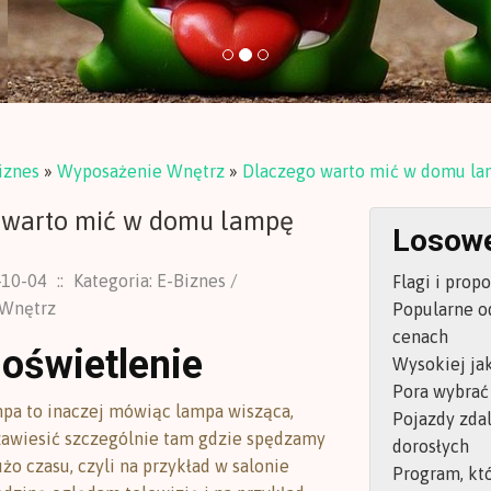
iznes
»
Wyposażenie Wnętrz
»
Dlaczego warto mić w domu la
 warto mić w domu lampę
Losowe
-10-04
::
Kategoria: E-Biznes /
Flagi i prop
Wnętrz
Popularne o
cenach
oświetlenie
Wysokiej jak
Pora wybrać
pa to inaczej mówiąc lampa wisząca,
Pojazdy zdal
awiesić szczególnie tam gdzie spędzamy
dorosłych
żo czasu, czyli na przykład w salonie
Program, kt