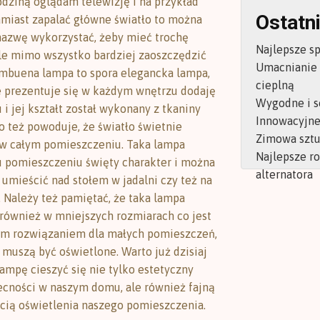
rodziną oglądam telewizję i na przykład
Ostatni
miast zapalać główne światło to można
nazwę wykorzystać, żeby mieć trochę
Najlepsze s
ale mimo wszystko bardziej zaoszczędzić
Umacnianie
ambuena lampa to spora elegancka lampa,
cieplną
e prezentuje się w każdym wnętrzu dodaję
Wygodne i s
i jej kształt został wykonany z tkaniny
Innowacyjne 
o też powoduje, że światło świetnie
Zimowa sztu
 w całym pomieszczeniu. Taka lampa
Najlepsze r
 pomieszczeniu święty charakter i można
alternatora
 umieścić nad stołem w jadalni czy też na
. Należy też pamiętać, że taka lampa
 również w mniejszych rozmiarach co jest
ym rozwiązaniem dla małych pomieszczeń,
 muszą być oświetlone. Warto już dzisiaj
lampę cieszyć się nie tylko estetyczny
cności w naszym domu, ale również fajną
cią oświetlenia naszego pomieszczenia.