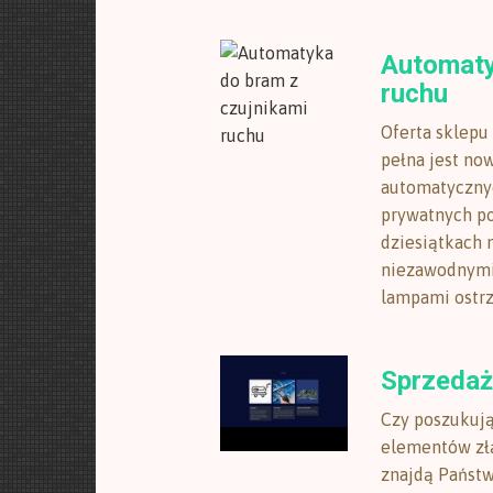
Automaty
ruchu
Oferta sklepu
pełna jest no
automatyczny
prywatnych po
dziesiątkach 
niezawodnymi
lampami ostrze
Sprzedaż
Czy poszukuj
elementów złą
znajdą Państw