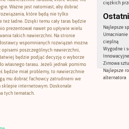
ciężkich pr
gie. Ważne jest natomiast, aby dobrać
ozwiązania, które będą nie tylko
Ostatni
e też ładne. Dzięki temu cały taras będzie
Najlepsze s
io prezentował nawet po upływie wielu
Umacnianie
wania takich nawierzchni. Na stronie
cieplną
 dostawcy wspomnianych rozwiązań można
Wygodne i s
z opisami poszczególnych nawierzchni,
Innowacyjne 
łatwiej będzie podjąć decyzję o wyborze
Zimowa sztu
 do własnego tarasu. Jeżeli jednak pomimo
Najlepsze r
oś będzie miał problemy, to nawierzchnie
alternatora
gą mu dobrać fachowcy zatrudnieni we
sklepie internetowym. Doskonale
na tych tematach.
onę