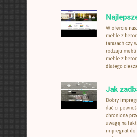
Najlepsz
W ofercie nas
meble z beton
tarasach czy 
rodzaju mebli
meble z beton
dlatego cieszą
Jak zadb
Dobry impregn
dać ci pewnoś
chroniona prz
uwagę na fakt
impregnat do