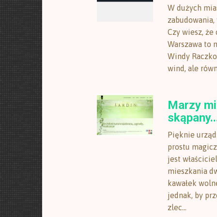
W dużych mias
zabudowania, 
Czy wiesz, że
Warszawa to m
Windy Raczkow
wind, ale rów
Marzy mi 
skąpany..
Pięknie urząd
prostu magicz
jest właścici
mieszkania d
kawałek wolne
jednak, by pr
zlec...