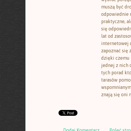
muszą być dro
odpowiednie r
praktyczne, al
się odpowiedn
lat od zastoso
internetowej
zapoznać się 
dzięki czemu 
jednej z nich
tych porad kt
tarasów pomo
wspomnianym 
znają się oni 
Dodaj Komentarz
Poleć str