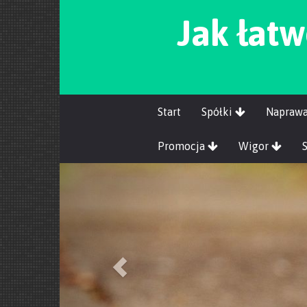
Jak łatw
Start
Spółki
Napraw
Promocja
Wigor