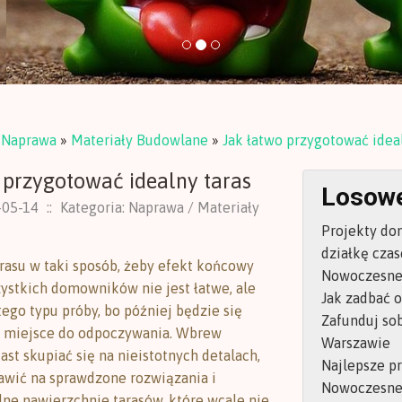
»
Naprawa
»
Materiały Budowlane
»
Jak łatwo przygotować ideal
 przygotować idealny taras
Losowe
-05-14
::
Kategoria: Naprawa / Materiały
Projekty do
działkę cza
rasu w taki sposób, żeby efekt końcowy
Nowoczesnej
ystkich domowników nie jest łatwe, ale
Jak zadbać 
ego typu próby, bo później będzie się
Zafunduj so
e miejsce do odpoczywania. Wbrew
Warszawie
st skupiać się na nieistotnych detalach,
Najlepsze p
tawić na sprawdzone rozwiązania i
Nowoczesne 
ne nawierzchnie tarasów, które wcale nie