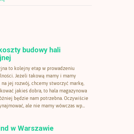
koszty budowy hali
jnej
jna to kolejny etap w prowadzeniu
alności. Jeżeli takową mamy i mamy
, na jej rozwój, chcemy stworzyć markę,
ować jakieś dobra, to hala magazynowa
później będzie nam potrzebna. Oczywiście
ynajmować, ale nie mamy wówczas wp...
ind w Warszawie