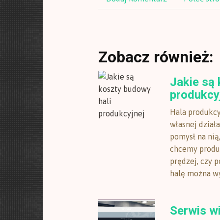
Zobacz również:
Jakie są 
produkcy
Hala produkcy
własnej dział
pomysł na nią
chcemy produk
prędzej, czy 
halę można w
Serwis w