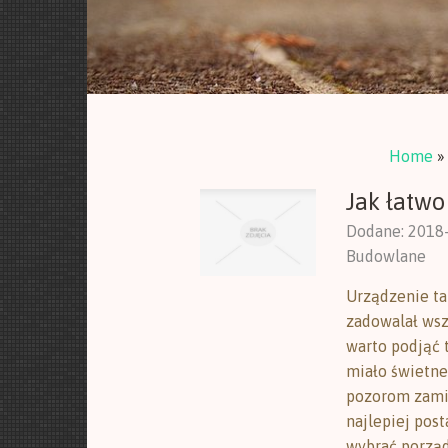
Home
Jak łatwo
Dodane: 2018
Budowlane
Urządzenie ta
zadowalał wsz
warto podjąć t
miało świetn
pozorom zamia
najlepiej pos
wybrać porząd