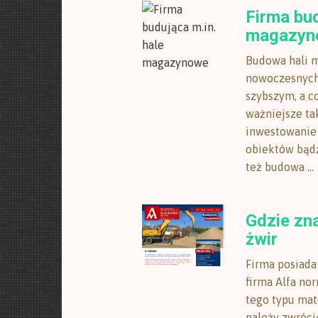
Firma bud
magazyn
Budowa hali 
nowoczesnych 
szybszym, a c
ważniejsze ta
inwestowanie
obiektów bądź
też budowa ...
Gdzie zna
żwir
Firma posiada
firma Alfa no
tego typu mat
należy zwrócić