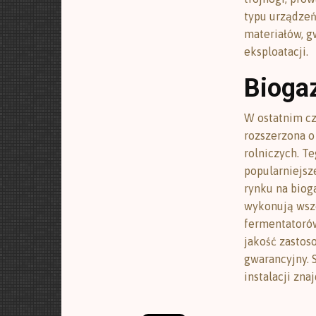
typu urządzeń
materiałów, g
eksploatacji.
Bioga
W ostatnim cza
rozszerzona o
rolniczych. Te
popularniejsz
rynku na bioga
wykonują wsze
fermentatoró
jakość zastos
gwarancyjny. 
instalacji zna