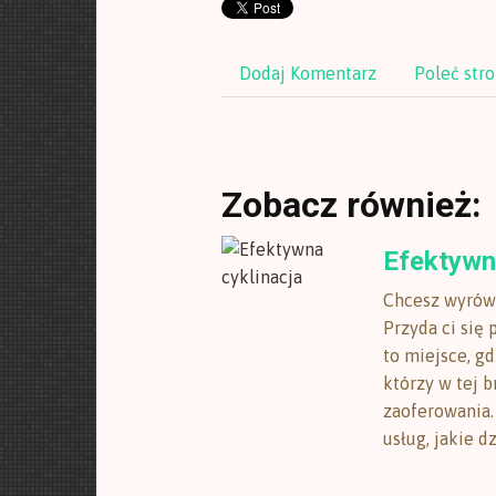
Dodaj Komentarz
Poleć str
Zobacz również:
Efektywn
Chcesz wyrów
Przyda ci się 
to miejsce, g
którzy w tej 
zaoferowania.
usług, jakie d