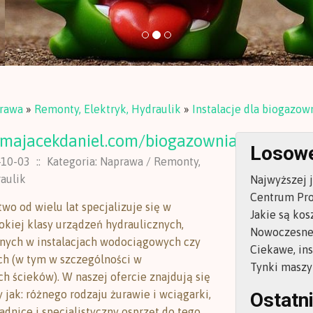
rawa
»
Remonty, Elektryk, Hydraulik
»
Instalacje dla biogazow
omajacekdaniel.com/biogazownia/
Losowe
-10-03
::
Kategoria: Naprawa / Remonty,
raulik
Najwyższej j
Centrum Pro
wo od wielu lat specjalizuje się w
Jakie są kos
okiej klasy urządzeń hydraulicznych,
Nowoczesne 
nych w instalacjach wodociągowych czy
Ciekawe, in
ch (w tym w szczególności w
Tynki maszy
ch ścieków). W naszej ofercie znajdują się
 jak: różnego rodzaju żurawie i wciągarki,
Ostatni
adnice i specjalistyczny osprzęt do tego