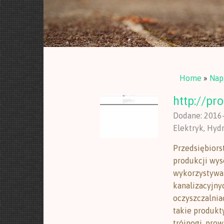
Home
»
Nap
http://pr
Dodane: 2016
Elektryk, Hyd
Przedsiębiorst
produkcji wys
wykorzystywa
kanalizacyjny
oczyszczalnia
takie produkty
trójnogi, prow