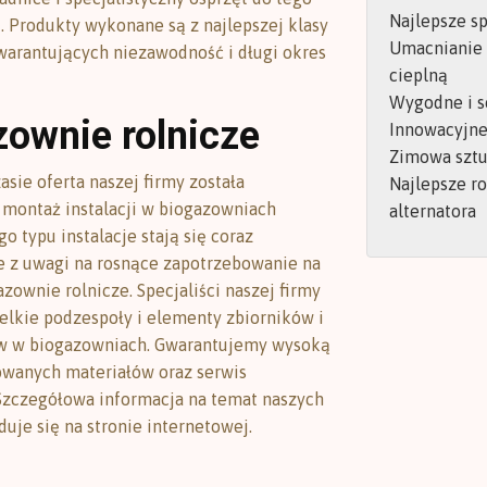
Najlepsze s
. Produkty wykonane są z najlepszej klasy
Umacnianie
warantujących niezawodność i długi okres
cieplną
Wygodne i s
zownie rolnicze
Innowacyjne 
Zimowa sztu
sie oferta naszej firmy została
Najlepsze r
 montaż instalacji w biogazowniach
alternatora
go typu instalacje stają się coraz
e z uwagi na rosnące zapotrzebowanie na
zownie rolnicze. Specjaliści naszej firmy
lkie podzespoły i elementy zbiorników i
w w biogazowniach. Gwarantujemy wysoką
owanych materiałów oraz serwis
Szczegółowa informacja na temat naszych
jduje się na stronie internetowej.