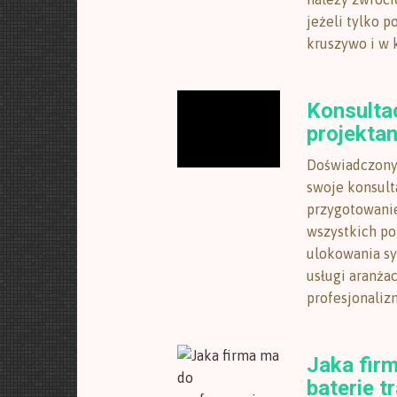
jeżeli tylko p
kruszywo i w ka
Konsulta
projekta
Doświadczony 
swoje konsult
przygotowanie
wszystkich po
ulokowania s
usługi aranża
profesjonalizm
Jaka fir
baterie t