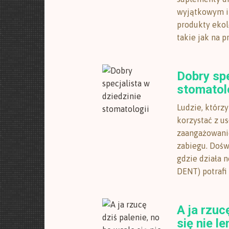
wyjątkowym i 
produkty ekol
takie jak na pr
Dobry spe
stomatol
Ludzie, którz
korzystać z us
zaangażowani
zabiegu. Dośw
gdzie działa 
DENT) potrafi
A ja rzuc
się nie le