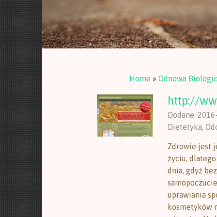
Home
»
Odnowa Biologi
http://ww
Dodane: 2016
Dietetyka, Od
Zdrowie jest 
życiu, dlateg
dnia, gdyż be
samopoczucie 
uprawiania sp
kosmetyków na