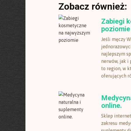
Zobacz również:
Zabiegi 
poziomie
Jeśli męczy 
jednorazowych
najlepszym sp
nerwów, jak i 
to region, w 
oferujących ró
Medycyna
online.
Sklep interne
zakresu medyc
suplementy di