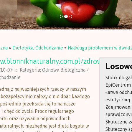
czna
»
Dietetyka, Odchudzanie
»
Nadwaga problemem w dwudz
w.blonniknaturalny.com.pl/zdrowe_zycie/
Losowe
-10-07
::
Kategoria: Odnowa Biologiczna /
chudzanie
Stolik do ga
EpiCentrum -
jedną z najważniejszych rzeczy w naszym
Łatwe odchu
o bezapelacyjnie należy o nie dbać każdego
estetycznej
zpośrednio przekłada się to na nasze
Zdejmowani
i chęć do życia. Prócz regularnego
sprawdzony
ortu oraz używania odpowiednich
Skuteczne z
turalnych, niezbędna jest dieta bogata w
Skuteczny s