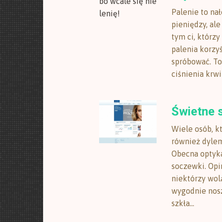
Palenie to na
pieniędzy, al
tym ci, którzy
palenia korzy
spróbować. To
ciśnienia krwi
Świetne 
Wiele osób, 
również dylem
Obecna optyka
soczewki. Opi
niektórzy wolą
wygodnie nosz
szkła...