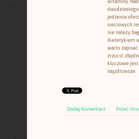
witaminy. Na
dwudziestego 
jedzenia ofer
sieciowych re
nie należy ba
dietetykiem w
warto zapisać
zrzucić zbędn
kluczowe jest
najzdrowsze.
Dodaj Komentarz
Poleć str