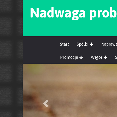
Nadwaga prob
Start
Spółki
Napraw
Promocja
Wigor