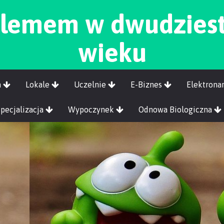
lemem w dwudzies
wieku
a
Lokale
Uczelnie
E-Biznes
Elektrona
Specjalizacja
Wypoczynek
Odnowa Biologiczna