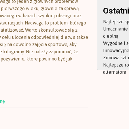
dwaga to jeden z głównych problemów
pierwszego wieku, głównie za sprawą
Ostatni
owanego w barach szybkiej obsługi oraz
Najlepsze s
stauracjach. Nadwaga to problem, którego
Umacnianie
gatelizować. Warto skonsultować się z
cieplną
 celu ułożenia odpowiedniej diety, a także
Wygodne i s
 się na dowolne zajęcia sportowe, aby
Innowacyjne 
e kilogramy. Nie należy zapominać, że
Zimowa sztu
 pożywienie, które powinno być jak
Najlepsze r
alternatora
onę