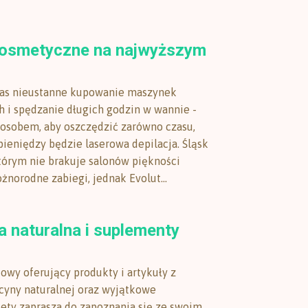
kosmetyczne na najwyższym
Was nieustanne kupowanie maszynek
 i spędzanie długich godzin w wannie -
osobem, aby oszczędzić zarówno czasu,
pieniędzy będzie laserowa depilacja. Śląsk
którym nie brakuje salonów piękności
żnorodne zabiegi, jednak Evolut...
 naturalna i suplementy
towy oferujący produkty i artykuły z
yny naturalnej oraz wyjątkowe
ety zaprasza do zapoznania się ze swoim