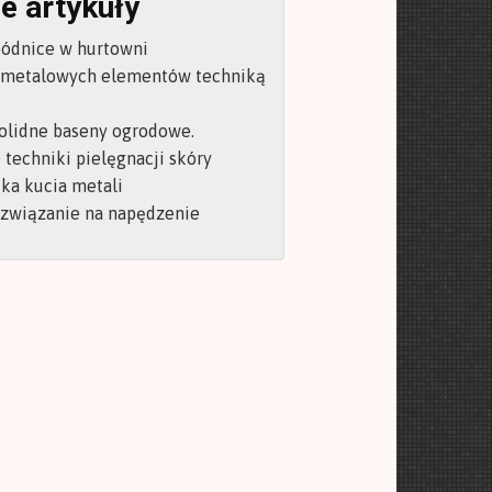
e artykuły
pódnice w hurtowni
 metalowych elementów techniką
olidne baseny ogrodowe.
techniki pielęgnacji skóry
ka kucia metali
ozwiązanie na napędzenie