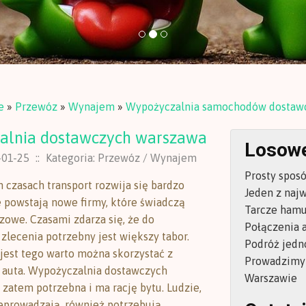
e
»
Przewóz
»
Wynajem
»
Wypożyczalnia samochodów dostaw
alnia dostawczych warszawa
Losowe
-01-25
::
Kategoria: Przewóz / Wynajem
Prosty sposó
 czasach transport rozwija się bardzo
Jeden z najw
e powstają nowe firmy, które świadczą
Tarcze hamu
zowe. Czasami zdarza się, że do
Połączenia 
zlecenia potrzebny jest większy tabor.
Podróż jedn
 jest tego warto można skorzystać z
Prowadzimy
 auta. Wypożyczalnia dostawczych
Warszawie
 zatem potrzebna i ma rację bytu. Ludzie,
zeprowadzają, również potrzebują