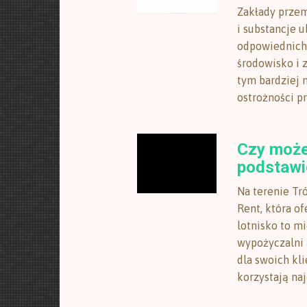
Zakłady prze
i substancje 
odpowiednich 
środowisko i 
tym bardziej 
ostrożności pr
Czy moż
podstawi
Na terenie Tr
Rent, która o
lotnisko to mi
wypożyczalni 
dla swoich kli
korzystają naj