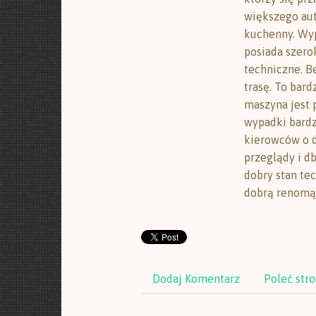
większego aut
kuchenny. Wy
posiada szerok
techniczne. B
trasę. To bard
maszyna jest 
wypadki bardz
kierowców o d
przeglądy i d
dobry stan tec
dobrą renomą
Dodaj Komentarz
Poleć str