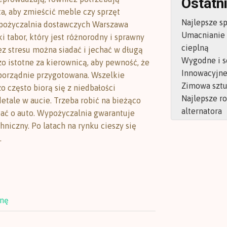
Ostatni
a, aby zmieścić meble czy sprzęt
Najlepsze s
pożyczalnia dostawczych Warszawa
Umacnianie
i tabor, który jest różnorodny i sprawny
cieplną
ez stresu można siadać i jechać w długą
Wygodne i s
zo istotne za kierownicą, aby pewność, że
Innowacyjne 
porządnie przygotowana. Wszelkie
Zimowa sztu
o często biorą się z niedbałości
Najlepsze r
etale w aucie. Trzeba robić na bieżąco
alternatora
bać o auto. Wypożyczalnia gwarantuje
hniczny. Po latach na rynku cieszy się
.
onę