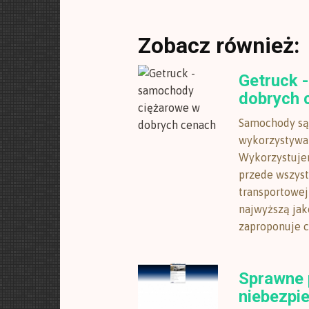
Zobacz również:
Getruck 
dobrych 
Samochody są 
wykorzystywan
Wykorzystujem
przede wszyst
transportowej
najwyższą jako
zaproponuje ci 
Sprawne 
niebezpi