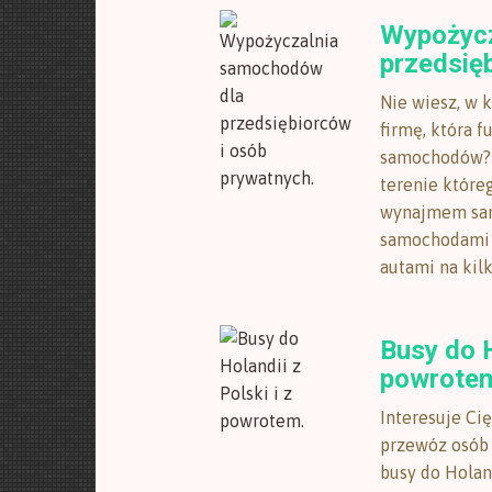
Wypożycz
przedsię
Nie wiesz, w 
firmę, która 
samochodów? G
terenie które
wynajmem sa
samochodami 
autami na kilka
Busy do H
powrote
Interesuje Cię
przewóz osób 
busy do Holan