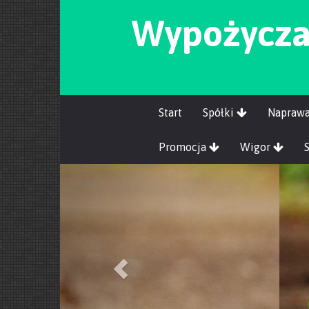
Wypożycza
Start
Spółki
Napraw
Promocja
Wigor