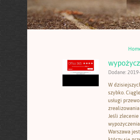
Hom
wypożycz
Dodane: 2019
W dzisiejszych
szybko. Ciągl
usługi przewo
zrealizowania 
Jeśli zlecenie
wypożyczenia
Warszawa jest
którzy się pr