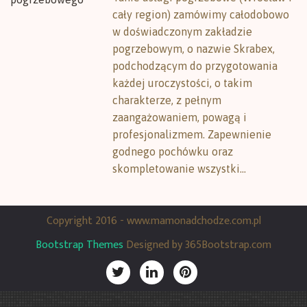
cały region) zamówimy całodobowo
w doświadczonym zakładzie
pogrzebowym, o nazwie Skrabex,
podchodzącym do przygotowania
każdej uroczystości, o takim
charakterze, z pełnym
zaangażowaniem, powagą i
profesjonalizmem. Zapewnienie
godnego pochówku oraz
skompletowanie wszystki...
Copyright 2016 - www.mamonadchodze.com.pl
Bootstrap Themes
Designed by 365Bootstrap.com